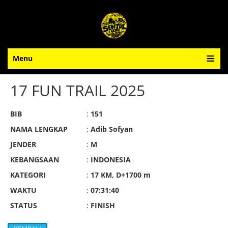
Menu
17 FUN TRAIL 2025
BIB
:
151
NAMA LENGKAP
:
Adib Sofyan
JENDER
:
M
KEBANGSAAN
:
INDONESIA
KATEGORI
:
17 KM, D+1700 m
WAKTU
:
07:31:40
STATUS
:
FINISH