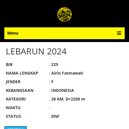
Menu
LEBARUN 2024
BIB
:
229
NAMA LENGKAP
:
Airin Fatmawati
JENDER
:
F
KEBANGSAAN
:
INDONESIA
KATEGORI
:
28 KM, D+2200 m
WAKTU
:
STATUS
:
DNF